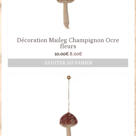
Décoration Maileg Champignon Ocre
fleurs
Le
Le
10.00
€
8.00
€
prix
prix
AJOUTER AU PANIER
initial
actuel
était :
est :
10.00€.
8.00€.