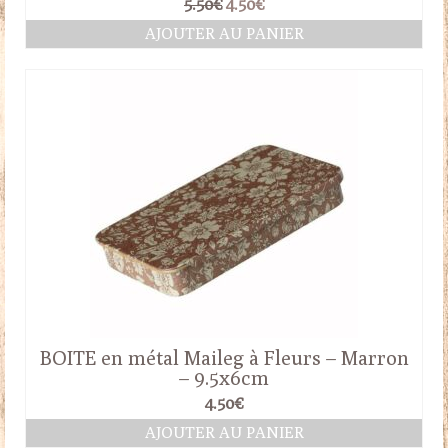
Le
Le
5.50
€
4.50
€
prix
prix
AJOUTER AU PANIER
initial
actuel
était :
est :
5.50€.
4.50€.
BOITE en métal Maileg à Fleurs – Marron
– 9.5x6cm
4.50
€
AJOUTER AU PANIER