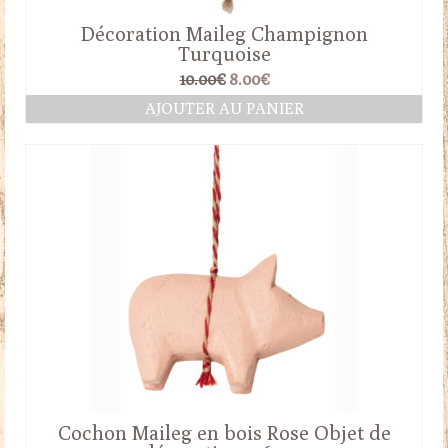
Décoration Maileg Champignon
Turquoise
Le
Le
10.00
€
8.00
€
prix
prix
AJOUTER AU PANIER
initial
actuel
était :
est :
10.00€.
8.00€.
Cochon Maileg en bois Rose Objet de