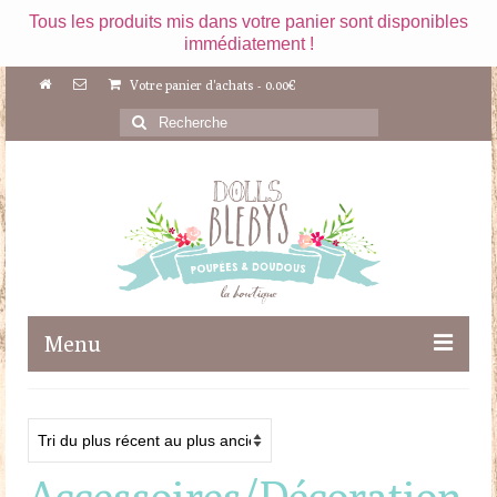
Tous les produits mis dans votre panier sont disponibles
immédiatement !
Votre panier d'achats
-
0.00
€
Rechercher
:
Menu
Boutique
Maileg
Accessoires/Décoration
Poupées