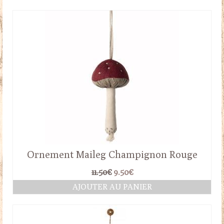
Ornement Maileg Champignon Rouge
Le
Le
11.50
€
9.50
€
prix
prix
AJOUTER AU PANIER
initial
actuel
était :
est :
11.50€.
9.50€.