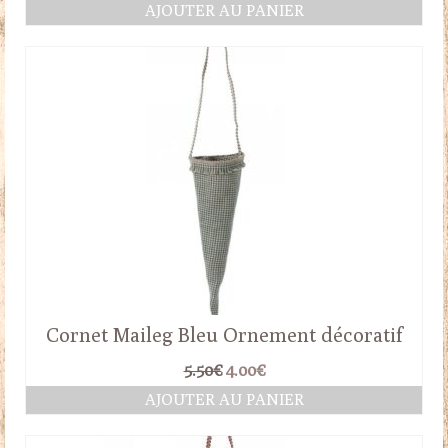
AJOUTER AU PANIER
initial
actuel
était :
est :
5.50€.
4.00€.
Cornet Maileg Bleu Ornement décoratif
Le
Le
5.50
€
4.00
€
prix
prix
AJOUTER AU PANIER
initial
actuel
était :
est :
5.50€.
4.00€.