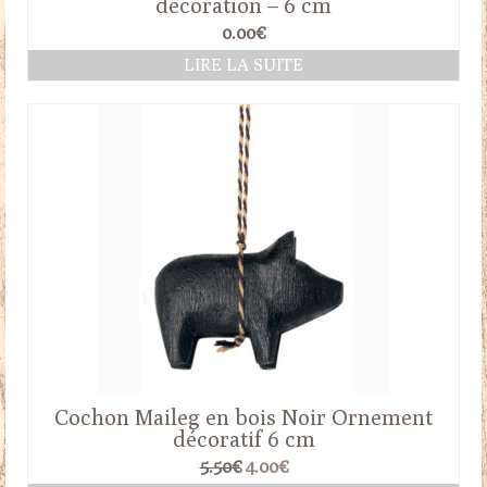
décoration – 6 cm
0.00
€
LIRE LA SUITE
Cochon Maileg en bois Noir Ornement
décoratif 6 cm
Le
Le
5.50
€
4.00
€
prix
prix