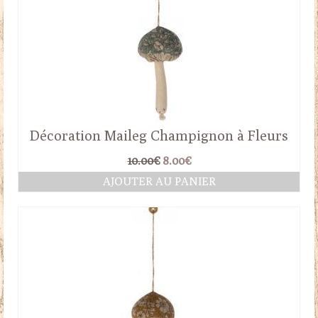
Décoration Maileg Champignon à Fleurs
Le
Le
10.00
€
8.00
€
prix
prix
AJOUTER AU PANIER
initial
actuel
était :
est :
10.00€.
8.00€.