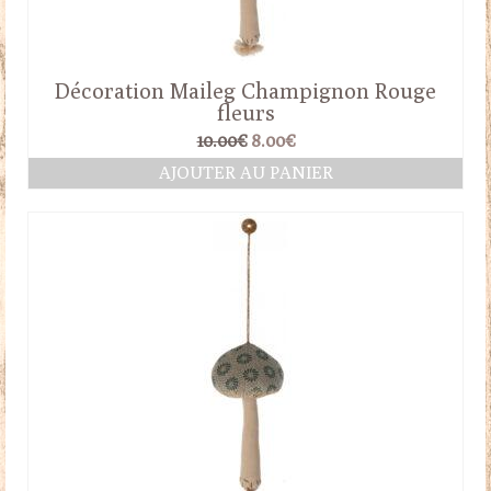
Décoration Maileg Champignon Rouge
fleurs
Le
Le
10.00
€
8.00
€
prix
prix
AJOUTER AU PANIER
initial
actuel
était :
est :
10.00€.
8.00€.