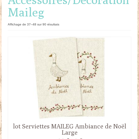
Maileg
Doudous
Mobilier & Accessoires
Trié
Affichage de 37–48 sur 90 résultats
du
Blog
plus
récent
au
Contact
plus
ancien
Panier
lot Serviettes MAILEG Ambiance de Noël
Large