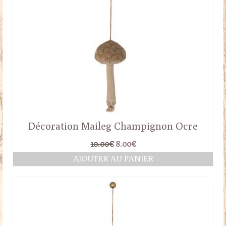
Décoration Maileg Champignon Ocre
Le
Le
10.00
€
8.00
€
prix
prix
AJOUTER AU PANIER
initial
actuel
était :
est :
10.00€.
8.00€.