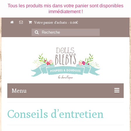
Tous les produits mis dans votre panier sont disponibles
immédiatement !
Votre panier d'achats
-
0.00
€
Rechercher
:
Menu
Boutique
Conseils d’entretien
Maileg
Poupées