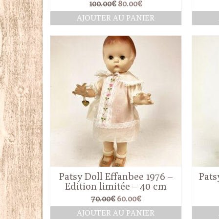
Le
Le
100.00
€
80.00
€
prix
prix
AJOUTER AU PANIER
initial
actuel
était :
est :
100.00€.
80.00€.
Patsy Doll Effanbee 1976 –
Pats
Edition limitée – 40 cm
Le
Le
70.00
€
60.00
€
prix
prix
AJOUTER AU PANIER
initial
actuel