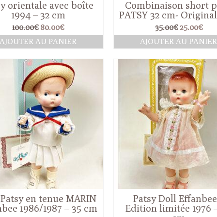
y orientale avec boîte
Combinaison short 
1994 – 32 cm
PATSY 32 cm- Original
Le
Le
Le
Le
100.00
€
80.00
€
35.00
€
25.00
€
prix
prix
prix
pri
AJOUTER AU PANIER
AJOUTER AU PANIE
initial
actuel
initial
actu
était :
est :
était :
est :
100.00€.
80.00€.
35.00€.
25.0
 Patsy en tenue MARIN
Patsy Doll Effanbee
nbee 1986/1987 – 35 cm
Edition limitée 1976 