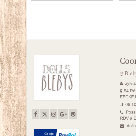
était :
est :
70.00€.
60.00€.
Coo
Bleb
Sylvi
54 Rés
EECKE F
06.10
Possi
RDV à E
doll