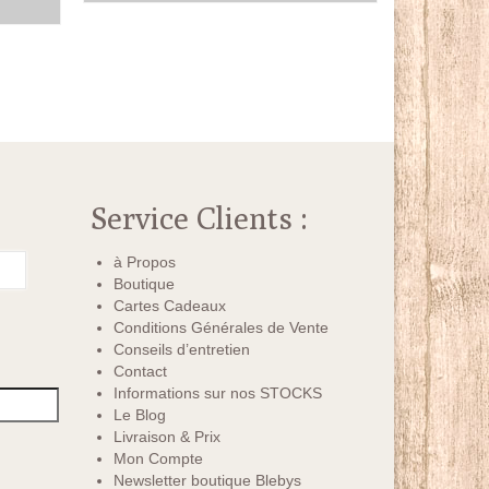
R
était :
est :
uel
100.00€.
80.00€.
:
00€.
Service Clients :
à Propos
Boutique
Cartes Cadeaux
Conditions Générales de Vente
Conseils d’entretien
Contact
Informations sur nos STOCKS
Le Blog
Livraison & Prix
Mon Compte
Newsletter boutique Blebys