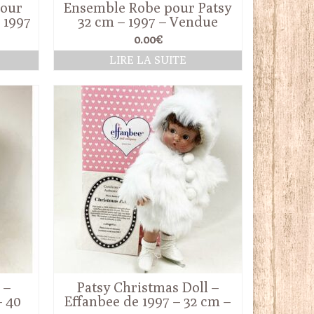
pour
Ensemble Robe pour Patsy
 1997
32 cm – 1997 – Vendue
0.00
€
x
R
LIRE LA SUITE
el
0€.
 –
Patsy Christmas Doll –
– 40
Effanbee de 1997 – 32 cm –