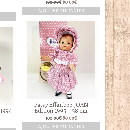
Le
Le
100.00
€
80.00
€
prix
prix
AJOUTER AU PANIER
initial
actuel
x
R
était :
est :
uel
100.00€.
80.00€.
:
00€.
Patsy Effanbee JOAN
 1994
Edition 1995 – 38 cm
m
Le
Le
100.00
€
80.00
€
prix
prix
AJOUTER AU PANIER
initial
actuel
x