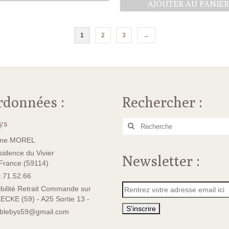
AJOUTER AU PANIE
était :
est :
initial
act
80.00€.
70.00€.
était :
est 
100.00€.
80.
1
2
3
→
rdonnées :
Rechercher :
ys
Rechercher
:
ane MOREL
idence du Vivier
Newsletter :
rance (59114)
.71.52.66
bilité Retrait Commande sur
ECKE (59) - A25 Sortie 13 -
sblebys59@gmail.com