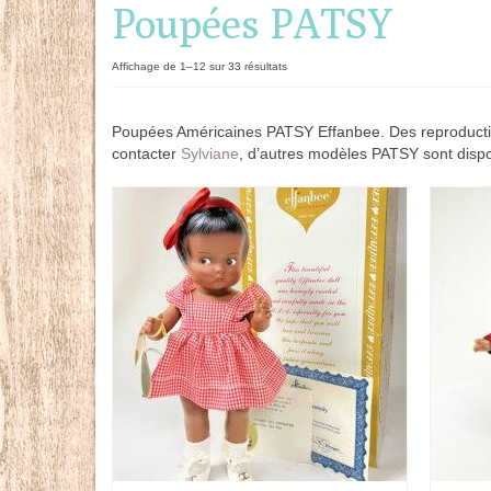
Poupées PATSY
Trié
Affichage de 1–12 sur 33 résultats
du
plus
Poupées Américaines PATSY Effanbee. Des reproduction
récent
contacter
Sylviane
, d’autres modèles PATSY sont dispo
au
plus
ancien