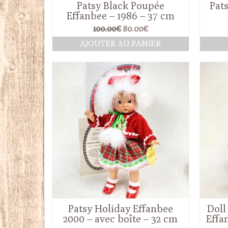
Patsy Black Poupée
Pats
Effanbee – 1986 – 37 cm
Le
Le
100.00
€
80.00
€
prix
prix
AJOUTER AU PANIER
initial
actuel
était :
est :
100.00€.
80.00€.
Patsy Holiday Effanbee
Doll
2000 – avec boîte – 32 cm
Effa