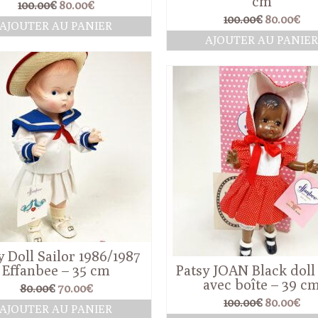
cm
Le
Le
100.00
€
80.00
€
prix
prix
Le
Le
100.00
€
80.00
€
AJOUTER AU PANIER
initial
actuel
prix
pri
AJOUTER AU PANIE
était :
est :
initial
act
100.00€.
80.00€.
était :
est 
100.00€.
80.
y Doll Sailor 1986/1987
Effanbee – 35 cm
Patsy JOAN Black doll
avec boîte – 39 c
Le
Le
80.00
€
70.00
€
prix
prix
Le
Le
100.00
€
80.00
€
AJOUTER AU PANIER
initial
actuel
prix
pri