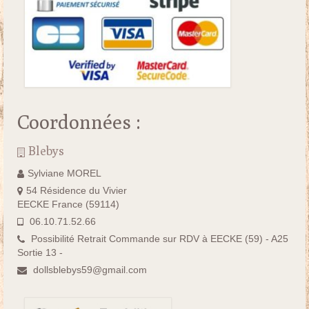
Coordonnées :
Blebys
Sylviane MOREL
54 Résidence du Vivier
EECKE France (59114)
06.10.71.52.66
Possibilité Retrait Commande sur RDV à EECKE (59) - A25
Sortie 13 -
dollsblebys59@gmail.com