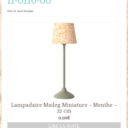
Doudous
Voici le seul résultat
Mobilier & Accessoires
Blog
Contact
Panier
Lampadaire Maileg Miniature – Menthe –
22 cm
0.00
€
LIRE LA SUITE