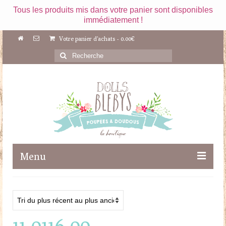
Tous les produits mis dans votre panier sont disponibles
immédiatement !
Votre panier d'achats
-
0.00
€
Rechercher
:
Menu
Boutique
Maileg
11-0116-00
Poupées