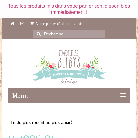
Tous les produits mis dans votre panier sont disponibles
immédiatement !
Votre panier d'achats
-
0.00
€
Rechercher
:
Menu
Boutique
Maileg
11-1005-01
Poupées