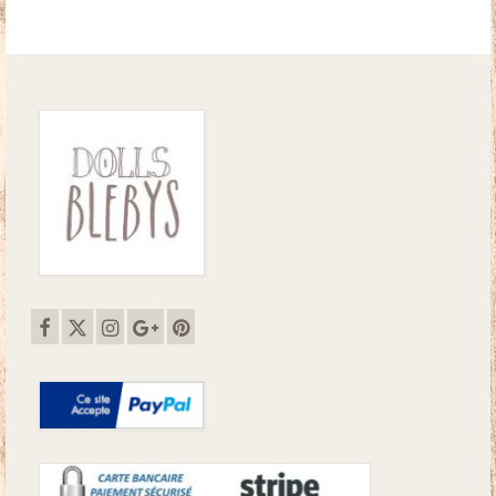
était :
est :
35.00€.
30.00€.