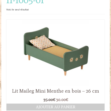
Doudous
Voici le seul résultat
Mobilier & Accessoires
Blog
Contact
Panier
Lit Maileg Mini Menthe en bois – 26 cm
Le
Le
35.00
€
30.00
€
prix
prix
AJOUTER AU PANIER
initial
actuel