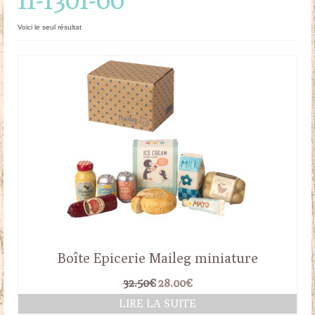
Doudous
Voici le seul résultat
Mobilier & Accessoires
Blog
Contact
Panier
Boîte Epicerie Maileg miniature
Le
Le
32.50
€
28.00
€
prix
prix
LIRE LA SUITE
initial
actuel