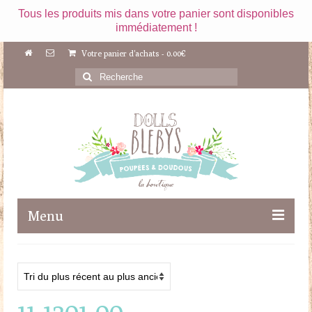
Tous les produits mis dans votre panier sont disponibles
immédiatement !
Votre panier d'achats
-
0.00
€
Rechercher
:
Menu
Boutique
Maileg
11-1301-00
Poupées