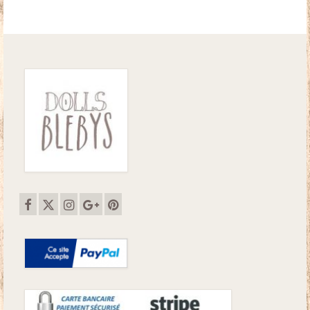
était :
est :
32.50€.
28.00€.