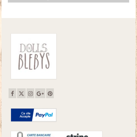
initial
actuel
était :
est :
32.50€.
27.00€.