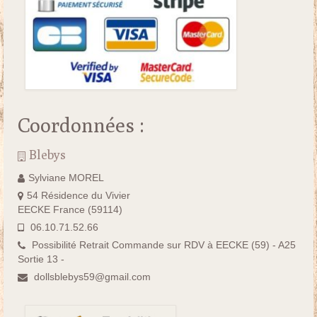
Coordonnées :
Blebys
Sylviane MOREL
54 Résidence du Vivier
EECKE France (59114)
06.10.71.52.66
Possibilité Retrait Commande sur RDV à EECKE (59) - A25
Sortie 13 -
dollsblebys59@gmail.com