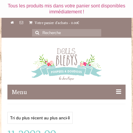
Tous les produits mis dans votre panier sont disponibles
immédiatement !
Votre panier d'achats
-
0.00
€
Rechercher
:
Menu
Boutique
Maileg
11-2003-00
Poupées