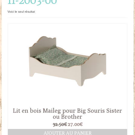
Doudous
Voici le seul résultat
Mobilier & Accessoires
Blog
Contact
Panier
Lit en bois Maileg pour Big Souris Sister
ou Brother
Le
Le
32.50
€
27.00
€
prix
prix
AJOUTER AU PANIER