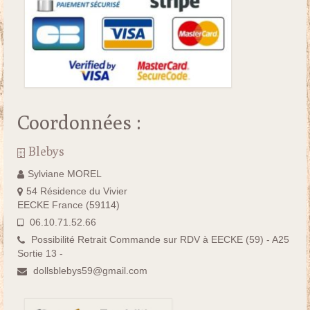
Coordonnées :
Blebys
Sylviane MOREL
54 Résidence du Vivier
EECKE France (59114)
06.10.71.52.66
Possibilité Retrait Commande sur RDV à EECKE (59) - A25
Sortie 13 -
dollsblebys59@gmail.com