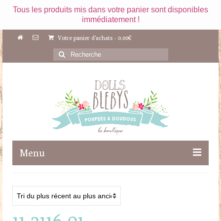
Tous les produits mis dans votre panier sont disponibles
immédiatement !
Votre panier d'achats
-
0.00
€
Rechercher
:
Menu
Boutique
Maileg
11-2116-01
Poupées