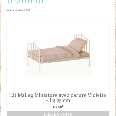
Doudous
Voici le seul résultat
Mobilier & Accessoires
Blog
Contact
Panier
Lit Maileg Miniature avec parure Violette
– Lg 25 cm
0.00
€
LIRE LA SUITE