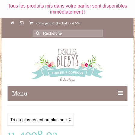
Tous les produits mis dans votre panier sont disponibles
immédiatement !
Votre panier d'achats
-
0.00
€
Rechercher
:
Menu
Boutique
Maileg
11-4008-02
Poupées