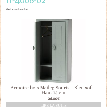
Doudous
Voici le seul résultat
Mobilier & Accessoires
Blog
Contact
Panier
Armoire bois Maileg Souris – Bleu soft –
Haut 14 cm
24.00
€
LIRE LA SUITE