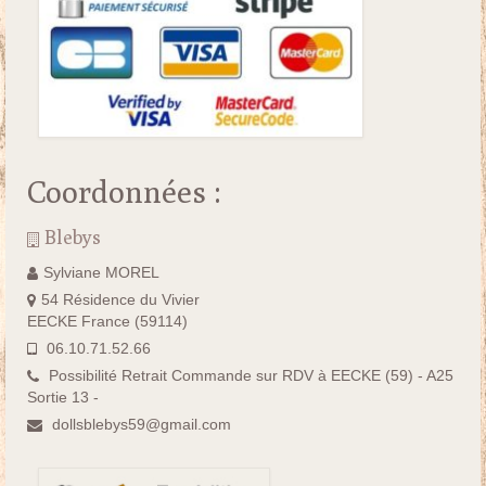
Coordonnées :
Blebys
Sylviane MOREL
54 Résidence du Vivier
EECKE France (59114)
06.10.71.52.66
Possibilité Retrait Commande sur RDV à EECKE (59) - A25
Sortie 13 -
dollsblebys59@gmail.com