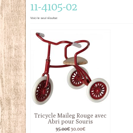
11-4105-02
Voici le seul résultat
Tricycle Maileg Rouge avec
Abri pour Souris
Le
Le
35.00
€
30.00
€