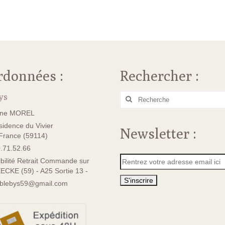
rdonnées :
Rechercher :
ys
Rechercher
:
ane MOREL
idence du Vivier
Newsletter :
rance (59114)
.71.52.66
bilité Retrait Commande sur
ECKE (59) - A25 Sortie 13 -
sblebys59@gmail.com