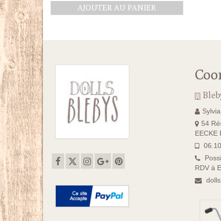
prix
prix
AJOUTER AU PANIER
initial
actuel
était :
est :
35.00€.
30.00€.
Coo
Bleb
Sylvi
54 Rés
EECKE F
06.10
Possi
RDV à E
doll