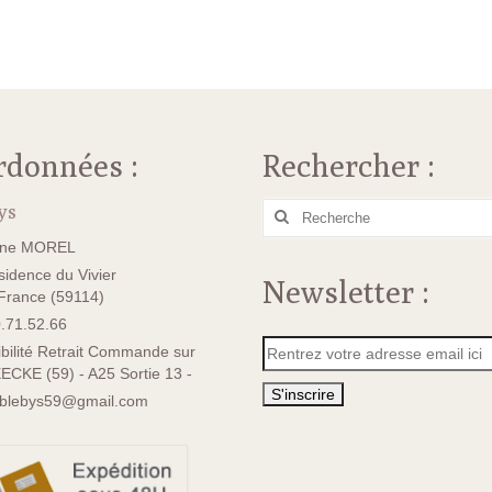
rdonnées :
Rechercher :
ys
Rechercher
:
ane MOREL
idence du Vivier
Newsletter :
rance (59114)
.71.52.66
bilité Retrait Commande sur
ECKE (59) - A25 Sortie 13 -
sblebys59@gmail.com