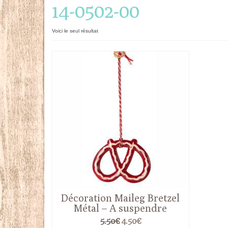
14-0502-00
Voici le seul résultat
Décoration Maileg Bretzel
Métal – A suspendre
Le
Le
5.50
€
4.50
€