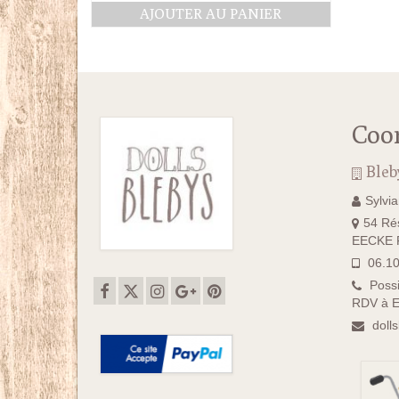
prix
prix
AJOUTER AU PANIER
initial
actuel
était :
est :
5.50€.
4.50€.
Coo
Bleb
Sylvi
54 Rés
EECKE F
06.10
Possi
RDV à E
doll