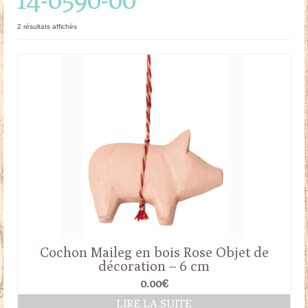
Doudous
Trié
2 résultats affichés
du
Mobilier & Accessoires
plus
récent
Blog
au
plus
ancien
Contact
Panier
Cochon Maileg en bois Rose Objet de
décoration – 6 cm
0.00
€
LIRE LA SUITE