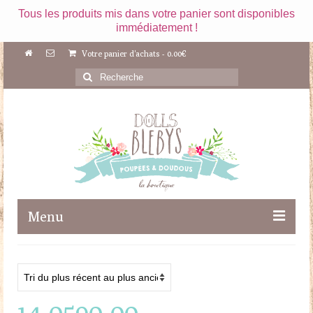
Tous les produits mis dans votre panier sont disponibles
immédiatement !
Votre panier d'achats
-
0.00
€
Rechercher
:
Menu
Boutique
Maileg
14-0590-00
Poupées