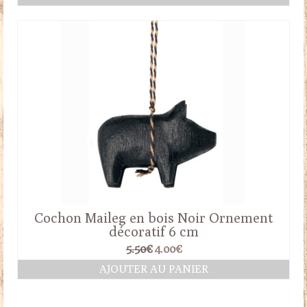
Cochon Maileg en bois Noir Ornement
décoratif 6 cm
Le
Le
5.50
€
4.00
€
prix
prix
AJOUTER AU PANIER
initial
actuel
était :
est :
5.50€.
4.00€.