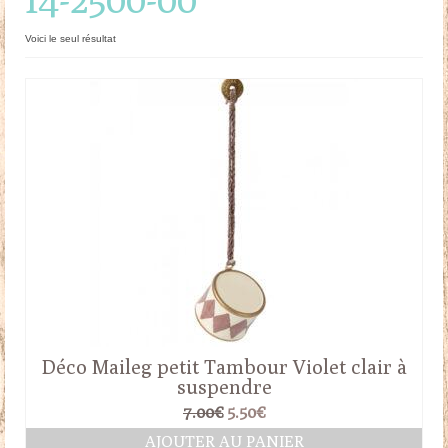
Doudous
Voici le seul résultat
Mobilier & Accessoires
Blog
Contact
Panier
Déco Maileg petit Tambour Violet clair à
suspendre
Le
Le
7.00
€
5.50
€
prix
prix
AJOUTER AU PANIER