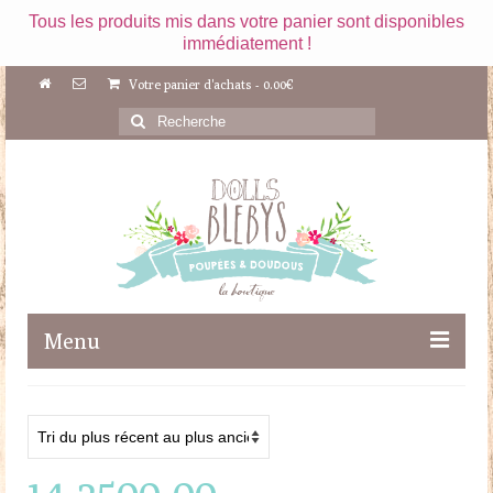
Tous les produits mis dans votre panier sont disponibles
immédiatement !
Votre panier d'achats
-
0.00
€
Rechercher
:
Menu
Boutique
Maileg
14-2500-00
Poupées