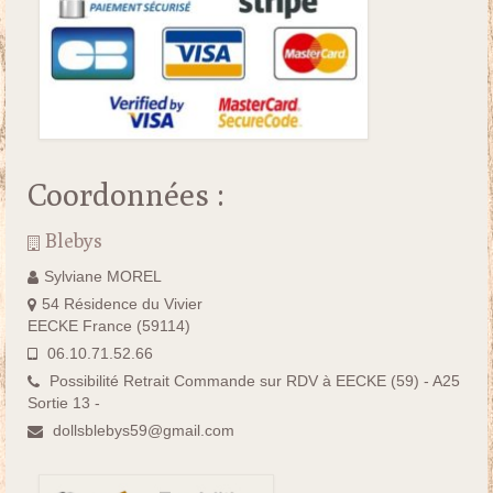
Coordonnées :
Blebys
Sylviane MOREL
54 Résidence du Vivier
EECKE France (59114)
06.10.71.52.66
Possibilité Retrait Commande sur RDV à EECKE (59) - A25
Sortie 13 -
dollsblebys59@gmail.com