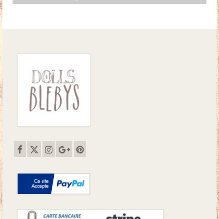
initial
actuel
était :
est :
7.00€.
5.50€.