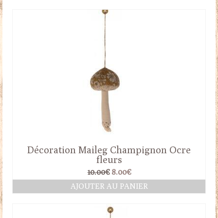
était :
est :
10.00€.
8.00€.
Décoration Maileg Champignon Ocre
fleurs
Le
Le
10.00
€
8.00
€
prix
prix
AJOUTER AU PANIER
initial
actuel
était :
est :
10.00€.
8.00€.