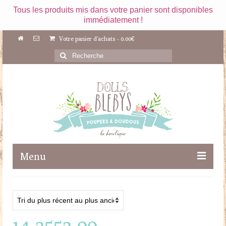
Tous les produits mis dans votre panier sont disponibles
immédiatement !
Votre panier d'achats
-
0.00
€
Rechercher
:
Menu
Boutique
Maileg
14-3553-00
Poupées