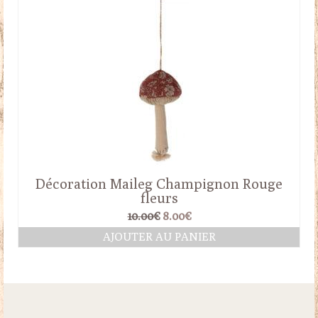
Décoration Maileg Champignon Rouge
fleurs
Le
Le
10.00
€
8.00
€
prix
prix
AJOUTER AU PANIER
initial
actuel
était :
est :
10.00€.
8.00€.