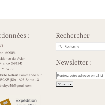
rdonnées :
Rechercher :
ys
Rechercher
:
ane MOREL
idence du Vivier
Newsletter :
rance (59114)
.71.52.66
bilité Retrait Commande sur
ECKE (59) - A25 Sortie 13 -
sblebys59@gmail.com