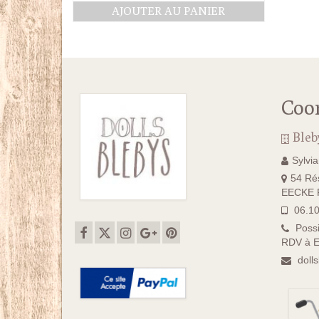
AJOUTER AU PANIER
Coo
Bleb
Sylvi
54 Rés
EECKE F
06.10
Possi
RDV à E
doll