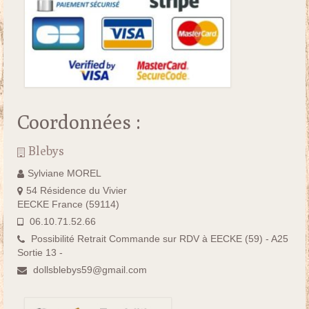
Coordonnées :
Blebys
Sylviane MOREL
54 Résidence du Vivier
EECKE France (59114)
06.10.71.52.66
Possibilité Retrait Commande sur RDV à EECKE (59) - A25
Sortie 13 -
dollsblebys59@gmail.com