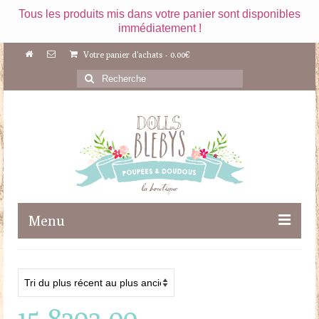
Tous les produits mis dans votre panier sont disponibles
immédiatement !
Votre panier d'achats
-
0.00
€
Rechercher
:
Menu
Boutique
Maileg
15-8203-00
Poupées