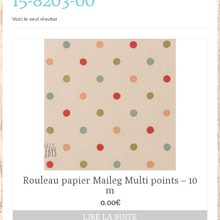
Doudous
Voici le seul résultat
Mobilier & Accessoires
Blog
Contact
Panier
Rouleau papier Maileg Multi points – 10
m
0.00
€
LIRE LA SUITE