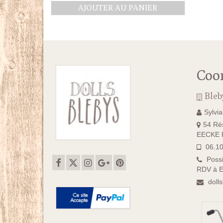
AJOUTER AU PANIER
Coo
Bleb
Sylvi
54 Rés
EECKE F
06.10
Possi
RDV à E
doll