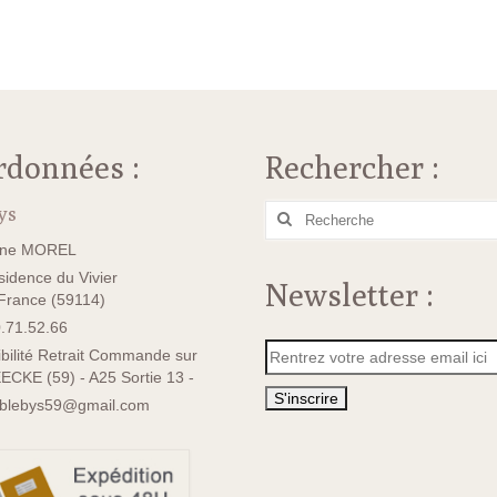
rdonnées :
Rechercher :
ys
Rechercher
:
ane MOREL
idence du Vivier
Newsletter :
rance (59114)
.71.52.66
bilité Retrait Commande sur
ECKE (59) - A25 Sortie 13 -
sblebys59@gmail.com