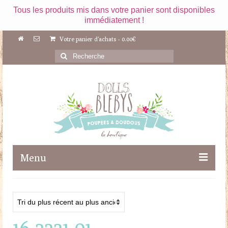
Tous les produits mis dans votre panier sont disponibles
immédiatement !
Votre panier d'achats
-
0.00
€
Rechercher
:
Menu
Boutique
Maileg
16-2221-01
Poupées