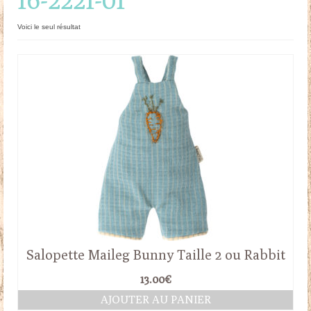
Doudous
Voici le seul résultat
Mobilier & Accessoires
Blog
Contact
Panier
Salopette Maileg Bunny Taille 2 ou Rabbit
13.00
€
AJOUTER AU PANIER