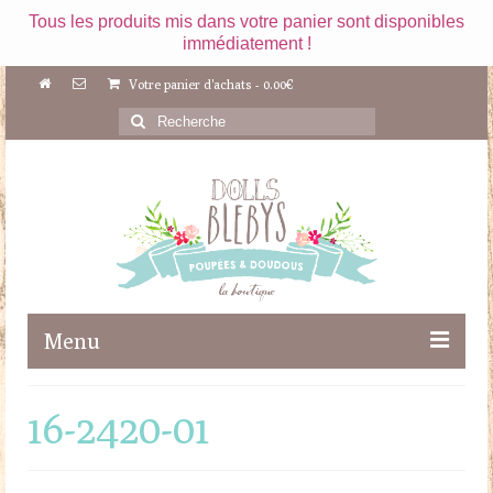
Tous les produits mis dans votre panier sont disponibles
immédiatement !
Votre panier d'achats
-
0.00
€
Rechercher
:
Menu
Boutique
16-2420-01
Maileg
Poupées