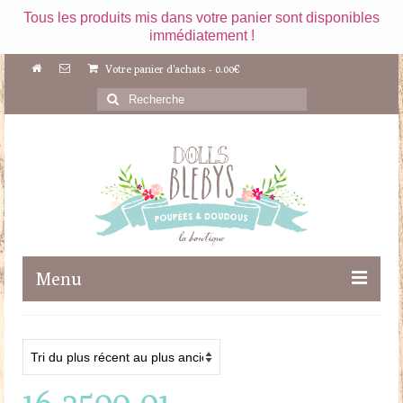
Tous les produits mis dans votre panier sont disponibles
immédiatement !
Votre panier d'achats
-
0.00
€
Rechercher
:
Menu
Boutique
Maileg
16-2500-01
Poupées