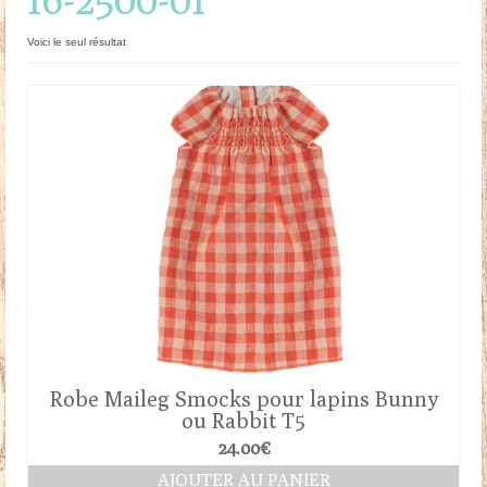
Doudous
Voici le seul résultat
Mobilier & Accessoires
Blog
Contact
Panier
Robe Maileg Smocks pour lapins Bunny
ou Rabbit T5
24.00
€
AJOUTER AU PANIER