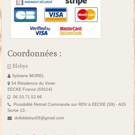
Coordonnées :
Blebys
Sylviane MOREL
54 Résidence du Vivier
EECKE France (59114)
06.10.71.52.66
Possibilité Retrait Commande sur RDV à EECKE (59) - A25
Sortie 13 -
dollsblebys59@gmail.com