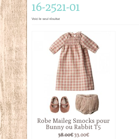
16-2521-01
Voici le seul résultat
Robe Maileg Smocks pour
Bunny ou Rabbit T5
Le
Le
38.00
€
33.00
€