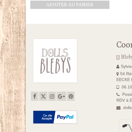
prix
prix
AJOUTER AU PANIER
initial
actuel
était :
est :
38.00€.
33.00€.
Coo
Bleb
Sylvi
54 Rés
EECKE F
06.10
Possi
RDV à E
doll