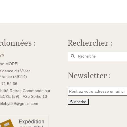
rdonnées :
Rechercher :
ys
Rechercher
:
ane MOREL
idence du Vivier
Newsletter :
rance (59114)
.71.52.66
bilité Retrait Commande sur
ECKE (59) - A25 Sortie 13 -
sblebys59@gmail.com