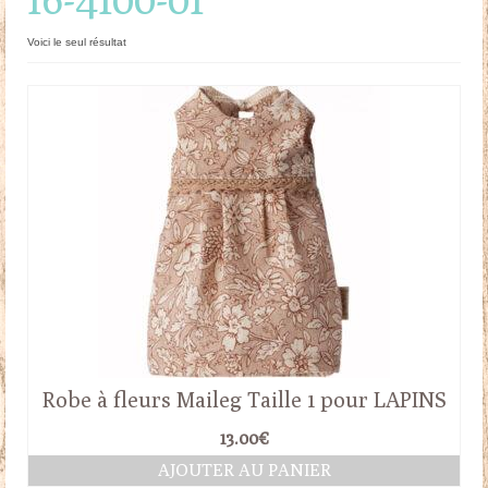
Doudous
Voici le seul résultat
Mobilier & Accessoires
Blog
Contact
Panier
Robe à fleurs Maileg Taille 1 pour LAPINS
13.00
€
AJOUTER AU PANIER