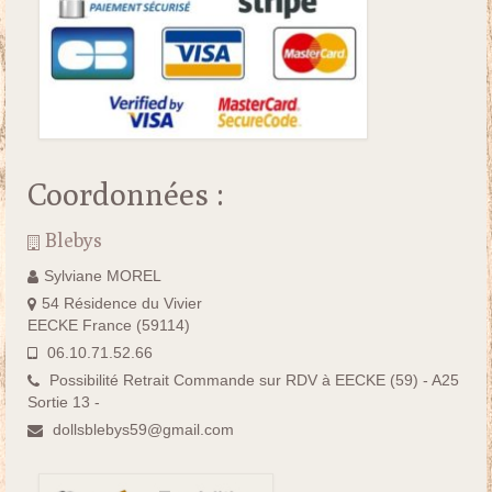
Coordonnées :
Blebys
Sylviane MOREL
54 Résidence du Vivier
EECKE France (59114)
06.10.71.52.66
Possibilité Retrait Commande sur RDV à EECKE (59) - A25
Sortie 13 -
dollsblebys59@gmail.com