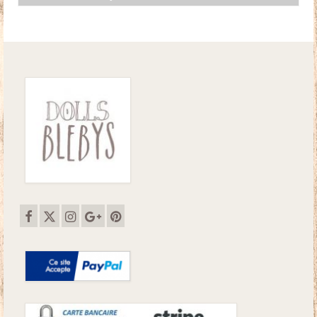
initial
actuel
était :
est :
18.50€.
14.00€.