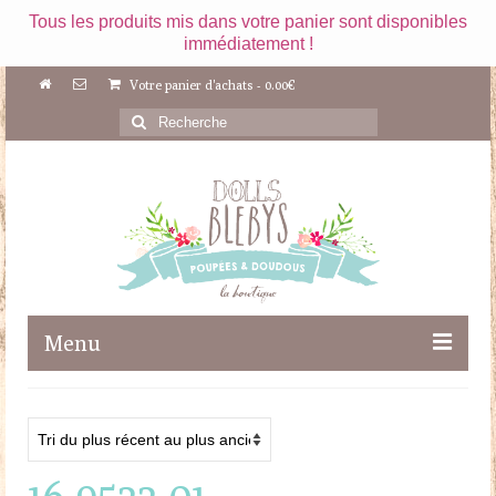
Tous les produits mis dans votre panier sont disponibles
immédiatement !
Votre panier d'achats
-
0.00
€
Rechercher
:
Menu
Boutique
Maileg
16-9522-01
Poupées