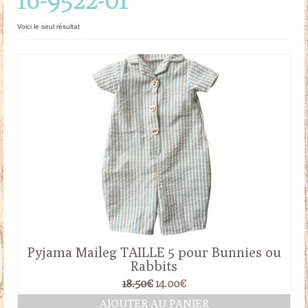
Doudous
Voici le seul résultat
Mobilier & Accessoires
Blog
Contact
Panier
Pyjama Maileg TAILLE 5 pour Bunnies ou
Rabbits
Le
Le
18.50
€
14.00
€
prix
prix
AJOUTER AU PANIER