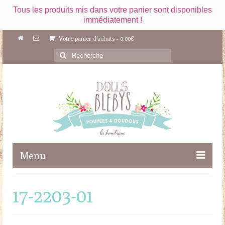
Tous les produits mis dans votre panier sont disponibles
immédiatement !
Votre panier d'achats
-
0.00
€
Rechercher
:
Menu
Boutique
17-2203-01
Maileg
Poupées