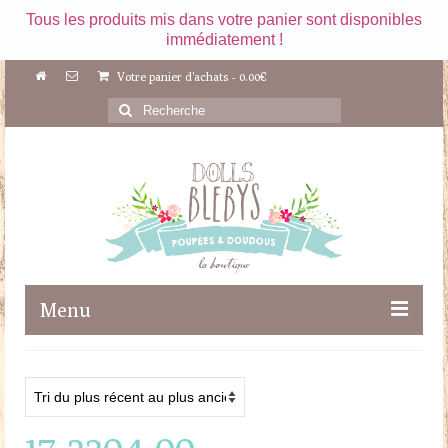
Tous les produits mis dans votre panier sont disponibles
immédiatement !
Votre panier d'achats
-
0.00
€
Rechercher
:
Menu
Boutique
Maileg
17-2304-00
Poupées