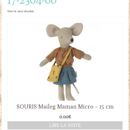
Doudous
Voici le seul résultat
Mobilier & Accessoires
Blog
Contact
Panier
SOURIS Maileg Maman Micro – 15 cm
0.00
€
LIRE LA SUITE