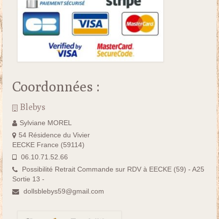
Coordonnées :
Blebys
Sylviane MOREL
54 Résidence du Vivier
EECKE France (59114)
06.10.71.52.66
Possibilité Retrait Commande sur RDV à EECKE (59) - A25
Sortie 13 -
dollsblebys59@gmail.com