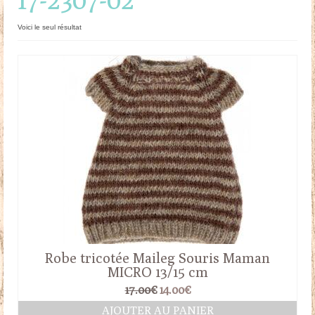
Doudous
Voici le seul résultat
Mobilier & Accessoires
Blog
Contact
Panier
Robe tricotée Maileg Souris Maman
MICRO 13/15 cm
Le
Le
17.00
€
14.00
€
prix
prix
AJOUTER AU PANIER