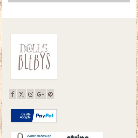
initial
actuel
était :
est :
17.00€.
14.00€.