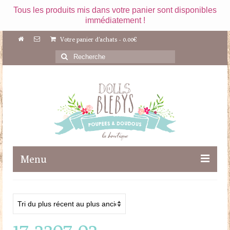
Tous les produits mis dans votre panier sont disponibles
immédiatement !
Votre panier d'achats
-
0.00
€
Rechercher
:
Menu
Boutique
Maileg
17-2307-02
Poupées