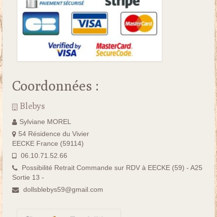
Coordonnées :
Blebys
Sylviane MOREL
54 Résidence du Vivier
EECKE France (59114)
06.10.71.52.66
Possibilité Retrait Commande sur RDV à EECKE (59) - A25
Sortie 13 -
dollsblebys59@gmail.com