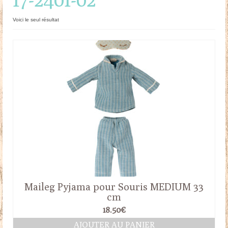
Doudous
Voici le seul résultat
Mobilier & Accessoires
Blog
Contact
Panier
Maileg Pyjama pour Souris MEDIUM 33
cm
18.50
€
AJOUTER AU PANIER