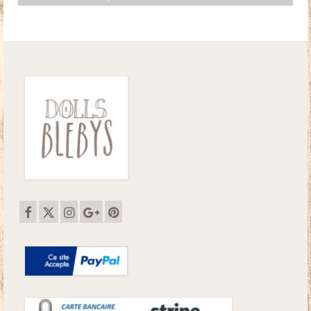
initial
actuel
était :
est :
52.00€.
48.00€.