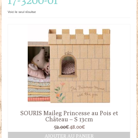
Doudous
Voici le seul résultat
Mobilier & Accessoires
Blog
Contact
Panier
SOURIS Maileg Princesse au Pois et
Château – S 13cm
Le
Le
52.00
€
48.00
€
prix
prix
AJOUTER AU PANIER