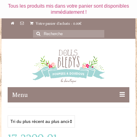
Tous les produits mis dans votre panier sont disponibles
immédiatement !
Votre panier d'achats
-
0.00
€
Rechercher
:
Menu
Boutique
Maileg
17-3200-01
Poupées