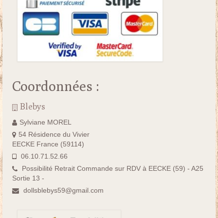
Coordonnées :
Blebys
Sylviane MOREL
54 Résidence du Vivier
EECKE France (59114)
06.10.71.52.66
Possibilité Retrait Commande sur RDV à EECKE (59) - A25
Sortie 13 -
dollsblebys59@gmail.com