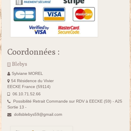
Coordonnées :
Blebys
Sylviane MOREL
54 Résidence du Vivier
EECKE France (59114)
06.10.71.52.66
Possibilité Retrait Commande sur RDV à EECKE (59) - A25
Sortie 13 -
dollsblebys59@gmail.com