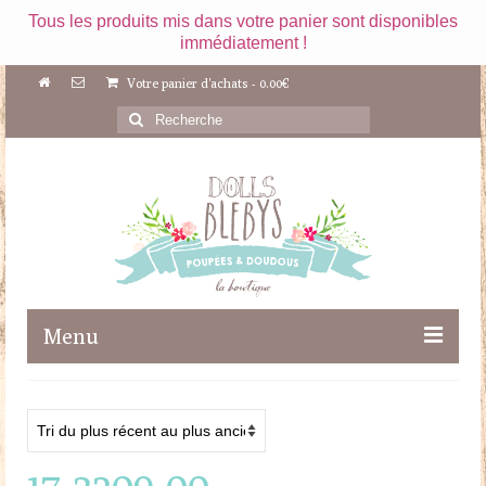
Tous les produits mis dans votre panier sont disponibles
immédiatement !
Votre panier d'achats
-
0.00
€
Rechercher
:
Menu
Boutique
Maileg
17-3209-00
Poupées