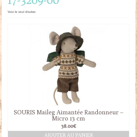
Doudous
Voici le seul résultat
Mobilier & Accessoires
Blog
Contact
Panier
SOURIS Maileg Aimantée Randonneur –
Micro 13 cm
38.00
€
AJOUTER AU PANIER