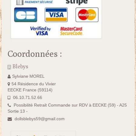
Coordonnées :
Blebys
Sylviane MOREL
54 Résidence du Vivier
EECKE France (59114)
06.10.71.52.66
Possibilité Retrait Commande sur RDV à EECKE (59) - A25
Sortie 13 -
dollsblebys59@gmail.com