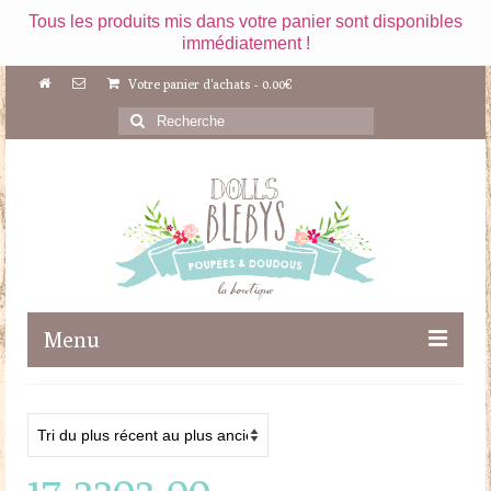
Tous les produits mis dans votre panier sont disponibles
immédiatement !
Votre panier d'achats
-
0.00
€
Rechercher
:
Menu
Boutique
Maileg
17-3303-00
Poupées