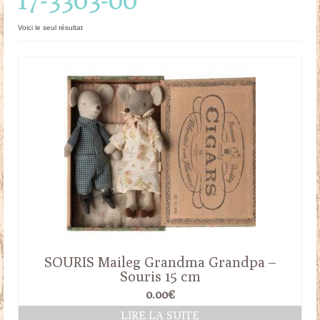
Doudous
Voici le seul résultat
Mobilier & Accessoires
Blog
Contact
Panier
SOURIS Maileg Grandma Grandpa –
Souris 15 cm
0.00
€
LIRE LA SUITE