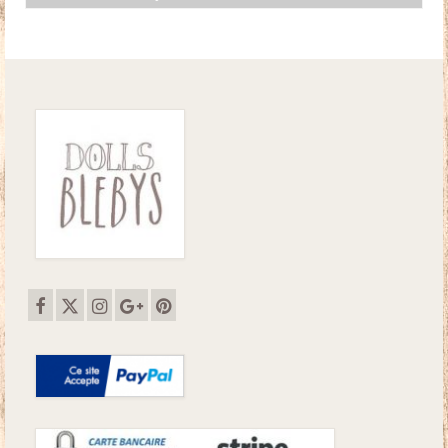
initial
actuel
était :
est :
18.50€.
17.00€.