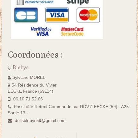
Coordonnées :
Blebys
Sylviane MOREL
54 Résidence du Vivier
EECKE France (59114)
06.10.71.52.66
Possibilité Retrait Commande sur RDV à EECKE (59) - A25
Sortie 13 -
dollsblebys59@gmail.com