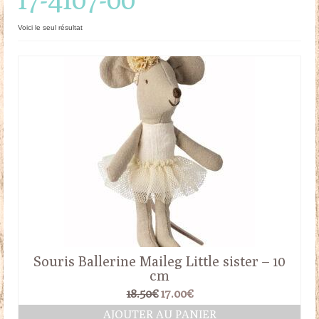
Doudous
Voici le seul résultat
Mobilier & Accessoires
Blog
Contact
Panier
Souris Ballerine Maileg Little sister – 10
cm
Le
Le
18.50
€
17.00
€
prix
prix
AJOUTER AU PANIER