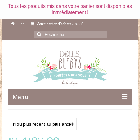
Tous les produits mis dans votre panier sont disponibles
immédiatement !
Votre panier d'achats
-
0.00
€
Rechercher
:
Menu
Boutique
Maileg
17-4107-00
Poupées