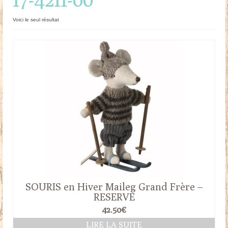
Doudous
Voici le seul résultat
Mobilier & Accessoires
Blog
Contact
Panier
SOURIS en Hiver Maileg Grand Frère –
RESERVE
42.50
€
LIRE LA SUITE