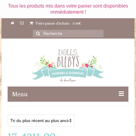
Tous les produits mis dans votre panier sont disponibles
immédiatement !
Votre panier d'achats
-
0.00
€
Rechercher
:
Menu
Boutique
Maileg
17-4211-00
Poupées