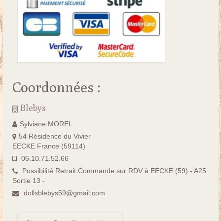
Coordonnées :
Blebys
Sylviane MOREL
54 Résidence du Vivier
EECKE France (59114)
06.10.71.52.66
Possibilité Retrait Commande sur RDV à EECKE (59) - A25
Sortie 13 -
dollsblebys59@gmail.com