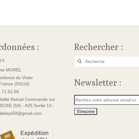
rdonnées :
Rechercher :
ys
Rechercher
:
ane MOREL
idence du Vivier
Newsletter :
rance (59114)
.71.52.66
bilité Retrait Commande sur
ECKE (59) - A25 Sortie 13 -
sblebys59@gmail.com