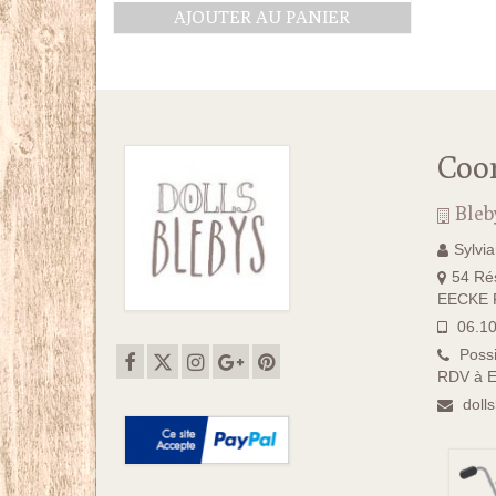
AJOUTER AU PANIER
Coo
Bleb
Sylvi
54 Rés
EECKE F
06.10
Possi
RDV à E
doll