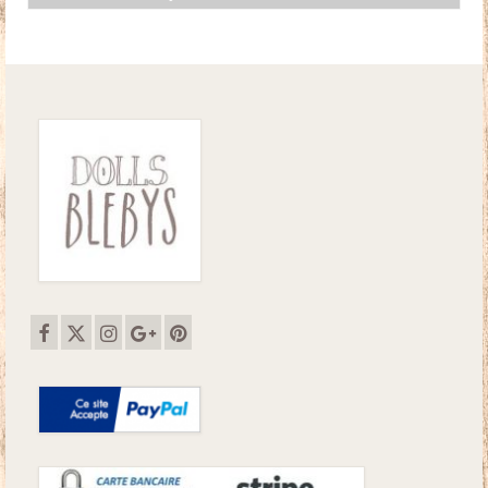
initial
actuel
était :
est :
11.50€.
9.50€.