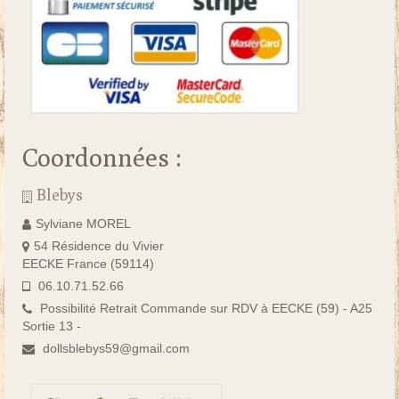
Coordonnées :
Blebys
Sylviane MOREL
54 Résidence du Vivier
EECKE France (59114)
06.10.71.52.66
Possibilité Retrait Commande sur RDV à EECKE (59) - A25
Sortie 13 -
dollsblebys59@gmail.com