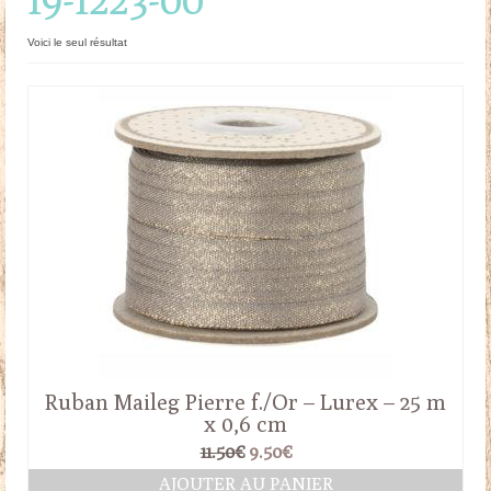
Doudous
Voici le seul résultat
Mobilier & Accessoires
Blog
Contact
Panier
Ruban Maileg Pierre f./Or – Lurex – 25 m
x 0,6 cm
Le
Le
11.50
€
9.50
€
prix
prix
AJOUTER AU PANIER