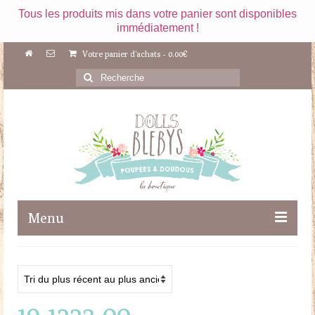
Tous les produits mis dans votre panier sont disponibles
immédiatement !
Votre panier d'achats
-
0.00
€
Rechercher
:
Menu
Boutique
Maileg
19-1223-00
Poupées