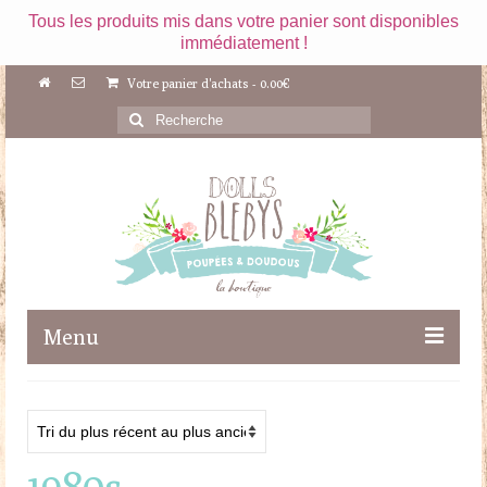
Tous les produits mis dans votre panier sont disponibles
immédiatement !
Votre panier d'achats
-
0.00
€
Rechercher
:
Menu
Boutique
Maileg
1980s
Poupées