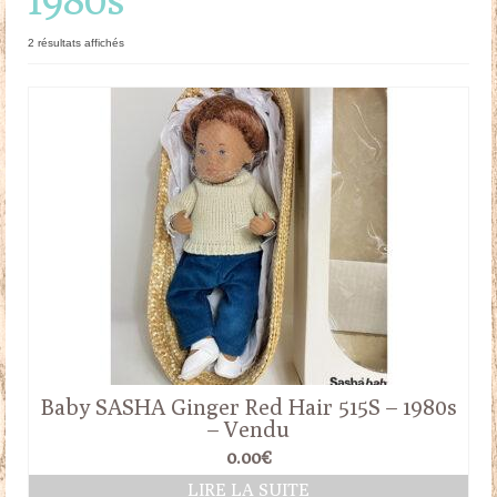
Doudous
Trié
2 résultats affichés
du
Mobilier & Accessoires
plus
récent
Blog
au
plus
ancien
Contact
Panier
Baby SASHA Ginger Red Hair 515S – 1980s
– Vendu
0.00
€
LIRE LA SUITE