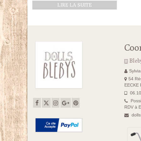
LIRE LA SUITE
Coo
Bleb
Sylvi
54 Rés
EECKE F
06.10
Possi
RDV à E
doll