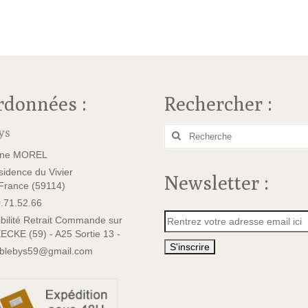
rdonnées :
Rechercher :
ys
Rechercher
:
ane MOREL
idence du Vivier
Newsletter :
rance (59114)
.71.52.66
bilité Retrait Commande sur
ECKE (59) - A25 Sortie 13 -
sblebys59@gmail.com