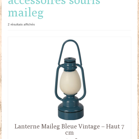
maileg
Doudous
Mobilier & Accessoires
Trié
2 résultats affichés
du
Blog
plus
récent
au
Contact
plus
ancien
Panier
Lanterne Maileg Bleue Vintage – Haut 7
cm