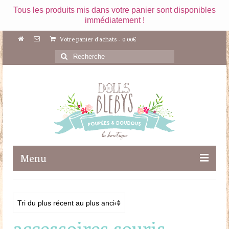
Tous les produits mis dans votre panier sont disponibles
immédiatement !
Votre panier d'achats
-
0.00
€
Rechercher
:
Menu
Boutique
Maileg
accessoires souris
Poupées