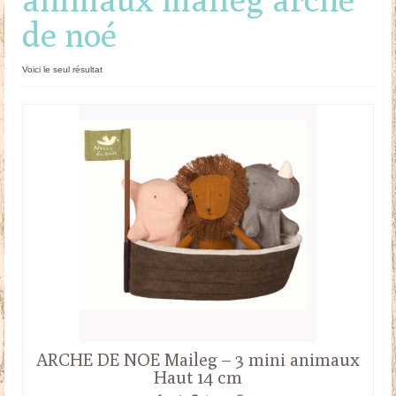
de noé
Doudous
Mobilier & Accessoires
Voici le seul résultat
Blog
Contact
Panier
ARCHE DE NOE Maileg – 3 mini animaux
Haut 14 cm