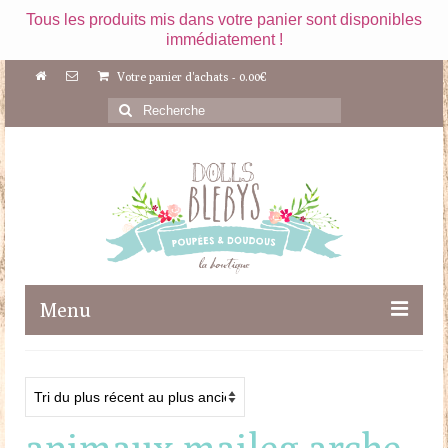
Tous les produits mis dans votre panier sont disponibles
immédiatement !
Votre panier d'achats
-
0.00
€
Rechercher
:
Menu
Boutique
Maileg
animaux maileg arche
Poupées