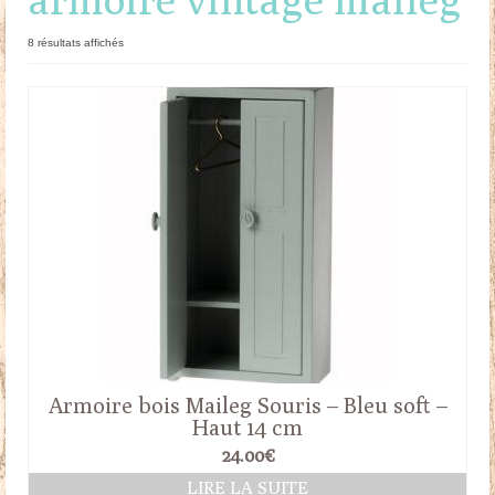
Doudous
Trié
8 résultats affichés
du
Mobilier & Accessoires
plus
récent
Blog
au
plus
ancien
Contact
Panier
Armoire bois Maileg Souris – Bleu soft –
Haut 14 cm
24.00
€
LIRE LA SUITE