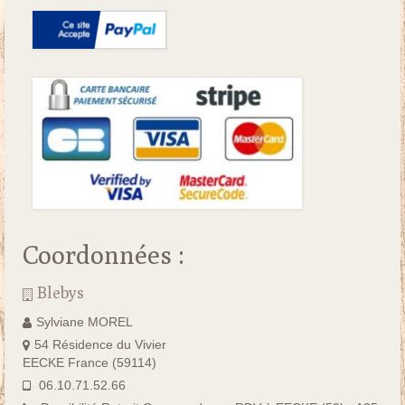
Coordonnées :
Blebys
Sylviane MOREL
54 Résidence du Vivier
EECKE France (59114)
06.10.71.52.66