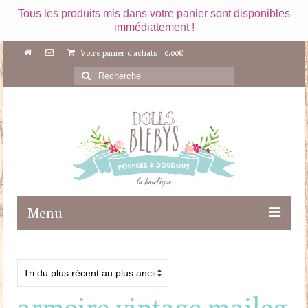
Tous les produits mis dans votre panier sont disponibles
immédiatement !
Votre panier d'achats
-
0.00
€
Rechercher
:
Menu
Boutique
Maileg
armoire vintage maileg
Poupées