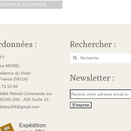
AJOUTER AU PANIER
rdonnées :
Rechercher :
ys
Rechercher
:
ane MOREL
idence du Vivier
Newsletter :
rance (59114)
.71.52.66
bilité Retrait Commande sur
ECKE (59) - A25 Sortie 13 -
sblebys59@gmail.com