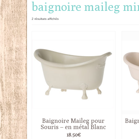
baignoire maileg mi
Trié
2 résultats affichés
du
plus
récent
au
plus
ancien
Baignoire Maileg pour
Baig
Souris – en métal Blanc
18.50
€