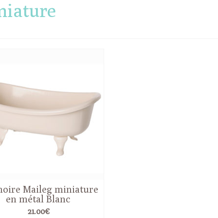
niature
noire Maileg miniature
en métal Blanc
21.00
€