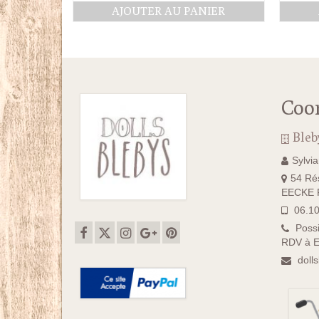
AJOUTER AU PANIER
Coo
Bleb
Sylvi
54 Rés
EECKE F
06.10
Possi
RDV à E
doll