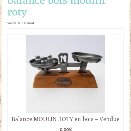
roty
Doudous
Mobilier & Accessoires
Voici le seul résultat
Blog
Contact
Panier
Balance MOULIN ROTY en bois – Vendue
0.00
€