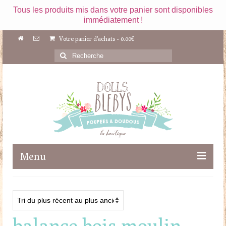
Tous les produits mis dans votre panier sont disponibles
immédiatement !
Votre panier d'achats
-
0.00
€
Rechercher
:
Menu
Boutique
Maileg
balance bois moulin
Poupées