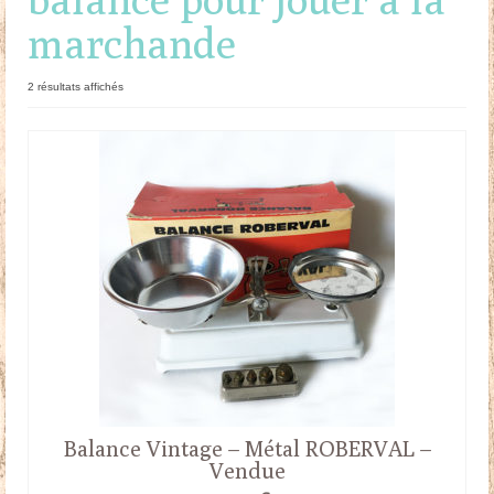
marchande
Doudous
Mobilier & Accessoires
Trié
2 résultats affichés
du
Blog
plus
récent
au
Contact
plus
ancien
Panier
Balance Vintage – Métal ROBERVAL –
Vendue