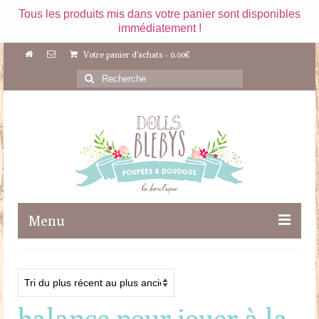
Tous les produits mis dans votre panier sont disponibles
immédiatement !
Votre panier d'achats
-
0.00
€
Rechercher
:
Menu
Boutique
Maileg
balance pour jouer à la
Poupées