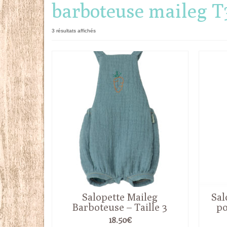
barboteuse maileg T
Trié
3 résultats affichés
du
plus
récent
au
plus
ancien
Salopette Maileg
Sal
Barboteuse – Taille 3
po
18.50
€