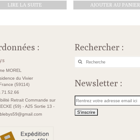
LIRE LA SUITE
AJOUTER AU PANIE
rdonnées :
Rechercher :
ys
Rechercher
:
ane MOREL
idence du Vivier
Newsletter :
rance (59114)
.71.52.66
bilité Retrait Commande sur
ECKE (59) - A25 Sortie 13 -
sblebys59@gmail.com