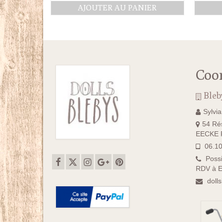
AJOUTER AU PANIER
Coo
Bleb
Sylvi
54 Rés
EECKE F
06.10
Possi
RDV à E
doll