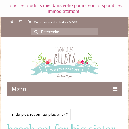
Tous les produits mis dans votre panier sont disponibles
immédiatement !
Votre panier d'achats
-
0.00
€
Rechercher
:
Menu
Boutique
Maileg
beach set for big sister
Poupées