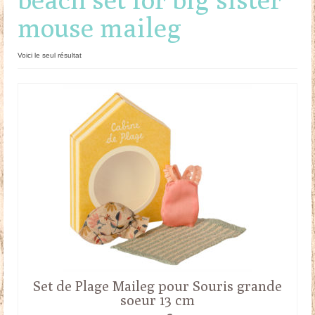
mouse maileg
Doudous
Mobilier & Accessoires
Voici le seul résultat
Blog
Contact
Panier
Set de Plage Maileg pour Souris grande
soeur 13 cm