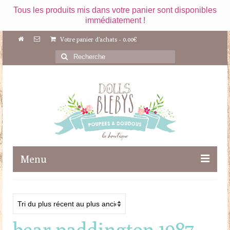
Tous les produits mis dans votre panier sont disponibles
immédiatement !
Votre panier d'achats
-
0.00
€
Rechercher
:
Menu
Boutique
Maileg
bear paddington 1987
Poupées