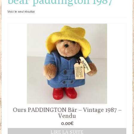
Doudous
Voici le seul résultat
Mobilier & Accessoires
Blog
Contact
Panier
Ours PADDINGTON Bär – Vintage 1987 –
Vendu
0.00
€
LIRE LA SUITE