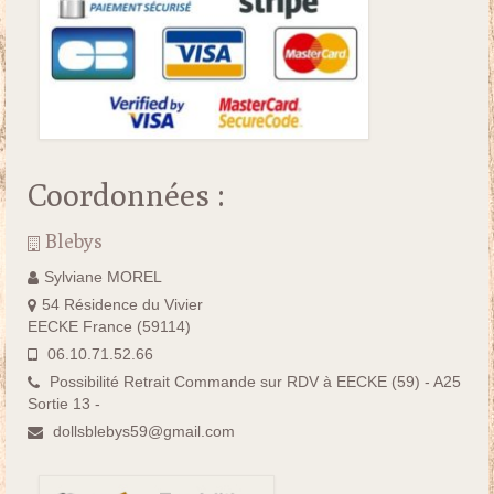
Coordonnées :
Blebys
Sylviane MOREL
54 Résidence du Vivier
EECKE France (59114)
06.10.71.52.66
Possibilité Retrait Commande sur RDV à EECKE (59) - A25
Sortie 13 -
dollsblebys59@gmail.com