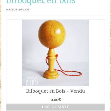
Doudous
Voici le seul résultat
Mobilier & Accessoires
Blog
Contact
Panier
Bilboquet en Bois – Vendu
0.00
€
LIRE LA SUITE