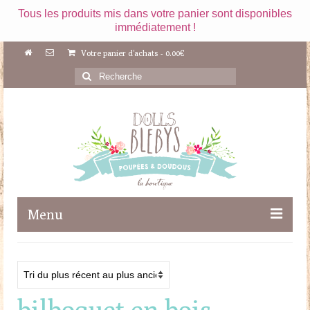
Tous les produits mis dans votre panier sont disponibles
immédiatement !
Votre panier d'achats
-
0.00
€
Rechercher
:
Menu
Boutique
Maileg
bilboquet en bois
Poupées