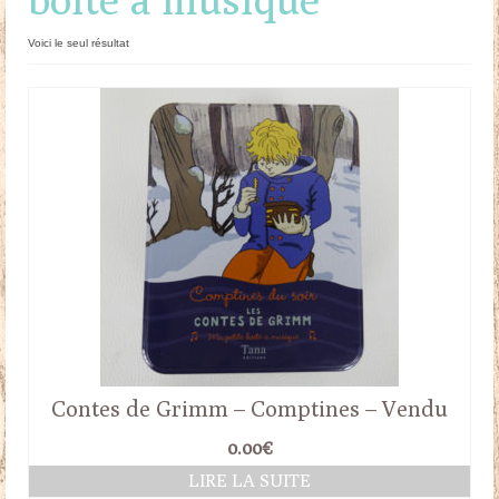
Doudous
Voici le seul résultat
Mobilier & Accessoires
Blog
Contact
Panier
Contes de Grimm – Comptines – Vendu
0.00
€
LIRE LA SUITE