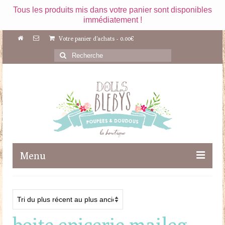
Tous les produits mis dans votre panier sont disponibles
immédiatement !
Votre panier d'achats
-
0.00
€
Rechercher
:
Menu
Boutique
Maileg
boite epicerie maileg
Poupées