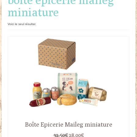
miniature
Doudous
Mobilier & Accessoires
Voici le seul résultat
Blog
Contact
Panier
Boîte Epicerie Maileg miniature
Le
Le
32.50
€
28.00
€