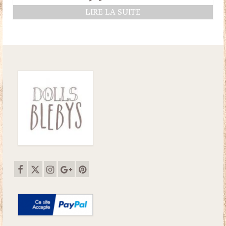
prix
prix
LIRE LA SUITE
initial
actuel
était :
est :
32.50€.
28.00€.