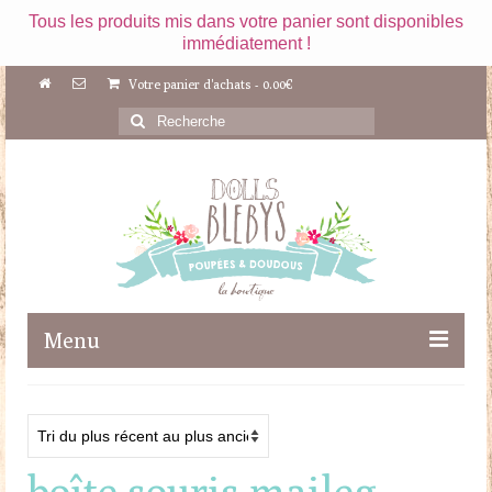
Tous les produits mis dans votre panier sont disponibles
immédiatement !
Votre panier d'achats
-
0.00
€
Rechercher
:
Menu
Boutique
Maileg
boîte souris maileg
Poupées