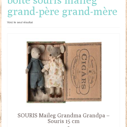
grand-père grand-mère
Doudous
Mobilier & Accessoires
Voici le seul résultat
Blog
Contact
Panier
SOURIS Maileg Grandma Grandpa –
Souris 15 cm