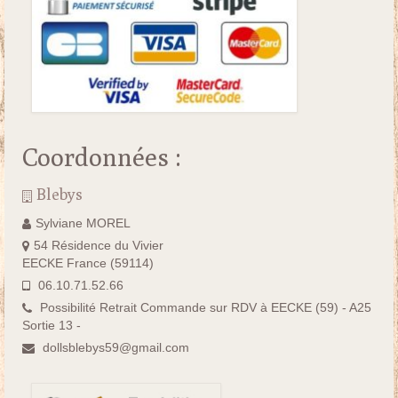
Coordonnées :
Blebys
Sylviane MOREL
54 Résidence du Vivier
EECKE France (59114)
06.10.71.52.66
Possibilité Retrait Commande sur RDV à EECKE (59) - A25
Sortie 13 -
dollsblebys59@gmail.com