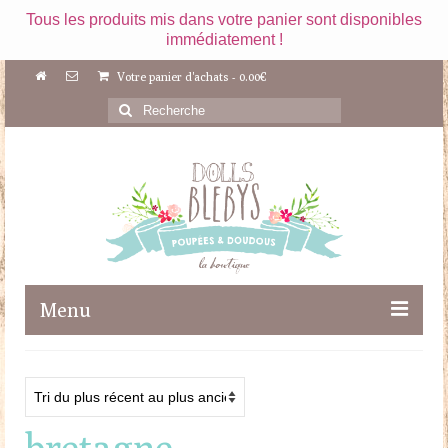
Tous les produits mis dans votre panier sont disponibles
immédiatement !
Votre panier d'achats
-
0.00
€
Rechercher
:
Menu
Boutique
Maileg
bretagne
Poupées