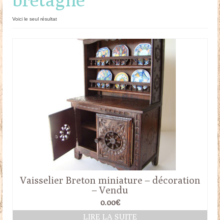
Doudous
Voici le seul résultat
Mobilier & Accessoires
Blog
Contact
Panier
Vaisselier Breton miniature – décoration
– Vendu
0.00
€
LIRE LA SUITE